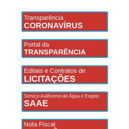
Transparência
CORONAVÍRUS
Portal da
TRANSPARÊNCIA
Editais e Contratos de
LICITAÇÕES
Serviço Autônomo de Água e Esgoto
SAAE
Nota Fiscal