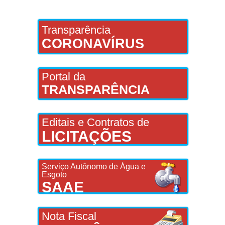
Transparência
CORONAVÍRUS
Portal da
TRANSPARÊNCIA
Editais e Contratos de
LICITAÇÕES
Serviço Autônomo de Água e
Esgoto
SAAE
Nota Fiscal