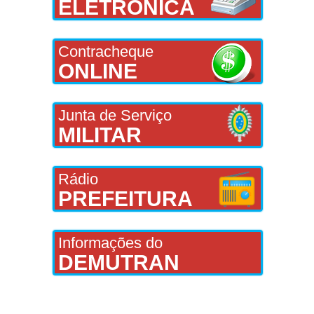
ELETRÔNICA
Contracheque
ONLINE
Junta de Serviço
MILITAR
Rádio
PREFEITURA
Informações do
DEMUTRAN