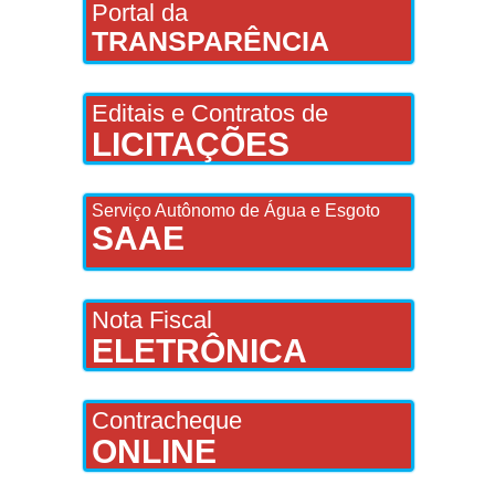
Portal da
TRANSPARÊNCIA
Editais e Contratos de
LICITAÇÕES
Serviço Autônomo de Água e Esgoto
SAAE
Nota Fiscal
ELETRÔNICA
Contracheque
ONLINE