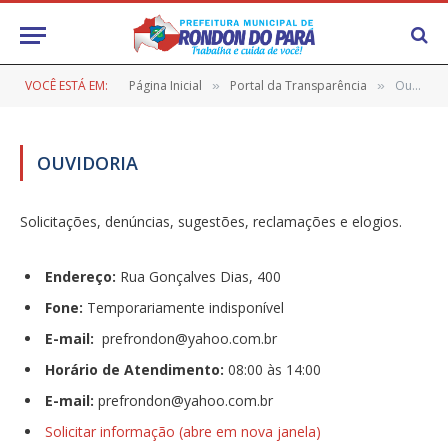
VOCÊ ESTÁ EM:
Página Inicial
Portal da Transparência
Ouvidoria
»
»
OUVIDORIA
Solicitações, denúncias, sugestões, reclamações e elogios.
Endereço:
Rua Gonçalves Dias, 400
Fone:
Temporariamente indisponível
E-mail:
prefrondon@yahoo.com.
br
Horário de Atendimento:
08:00 às 14:00
E-mail:
prefrondon@yahoo.com.br
Solicitar informação (abre em nova janela)