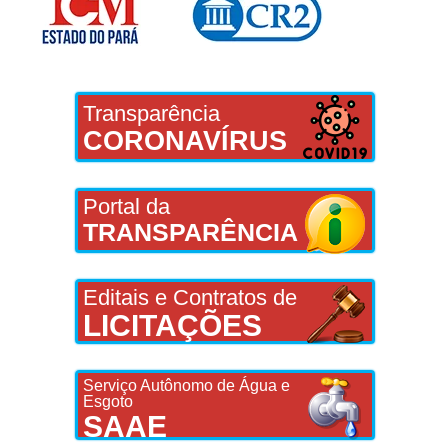
Transparência
CORONAVÍRUS
Portal da
TRANSPARÊNCIA
Editais e Contratos de
LICITAÇÕES
Serviço Autônomo de Água e
Esgoto
SAAE