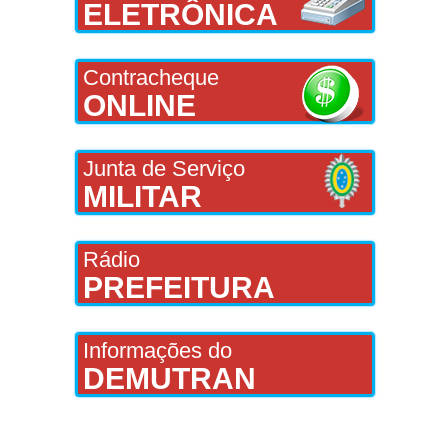
ELETRÔNICA
Contracheque
ONLINE
Junta de Serviço
MILITAR
Rádio
PREFEITURA
Informações do
DEMUTRAN