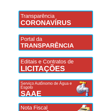
Transparência
CORONAVÍRUS
Portal da
TRANSPARÊNCIA
Editais e Contratos de
LICITAÇÕES
Serviço Autônomo de Água e
Esgoto
SAAE
Nota Fiscal