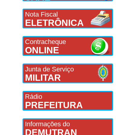
Nota Fiscal
ELETRÔNICA
Contracheque
ONLINE
Junta de Serviço
MILITAR
Rádio
PREFEITURA
Informações do
DEMUTRAN