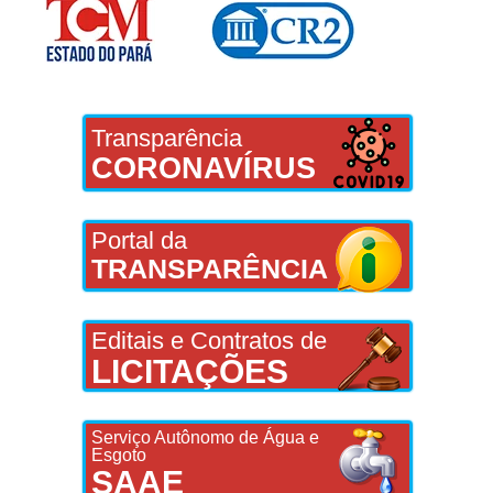
Transparência
CORONAVÍRUS
Portal da
TRANSPARÊNCIA
Editais e Contratos de
LICITAÇÕES
Serviço Autônomo de Água e
Esgoto
SAAE