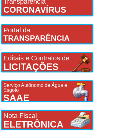
Transparência
CORONAVÍRUS
Portal da
TRANSPARÊNCIA
Editais e Contratos de
LICITAÇÕES
Serviço Autônomo de Água e
Esgoto
SAAE
Nota Fiscal
ELETRÔNICA