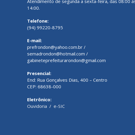
Atendimento de segunda a sexta-feira, das 08:00 à
14:00.
Telefone:
(94) 99220-8795
E-mail:
prefrondon@yahoo.com.br /
semadrondon@hotmail.com /
gabineteprefeiturarondon@gmail.com
Presencial:
End: Rua Gonçalves Dias, 400 – Centro
CEP: 68638-000
Eletrônico:
Ouvidoria
/
e-SIC