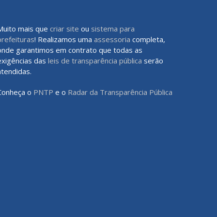
Muito mais que
criar site
ou
sistema para
prefeituras
! Realizamos uma
assessoria
completa,
onde garantimos em contrato que todas as
exigências das
leis de transparência pública
serão
atendidas.
Conheça o
PNTP
e o
Radar da Transparência Pública