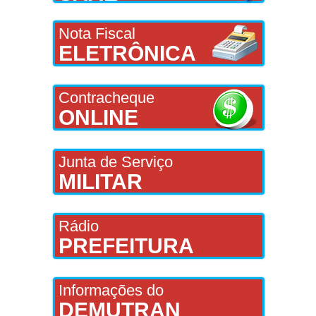
Nota Fiscal
ELETRÔNICA
Contracheque
ONLINE
Junta de Serviço
MILITAR
Rádio
PREFEITURA
Informações do
DEMUTRAN