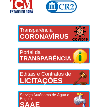
Transparência
CORONAVÍRUS
Portal da
TRANSPARÊNCIA
Editais e Contratos de
LICITAÇÕES
Serviço Autônomo de Água e
Esgoto
SAAE