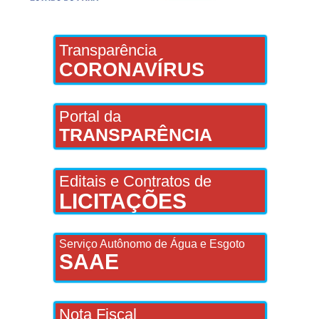
Transparência
CORONAVÍRUS
Portal da
TRANSPARÊNCIA
Editais e Contratos de
LICITAÇÕES
Serviço Autônomo de Água e Esgoto
SAAE
Nota Fiscal