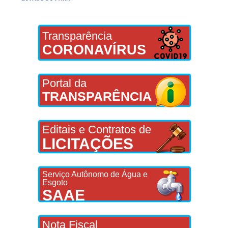
Transparência
CORONAVÍRUS
Portal da
TRANSPARÊNCIA
Editais e Contratos de
LICITAÇÕES
Serviço Autônomo de Água e
Esgoto
SAAE
Nota Fiscal