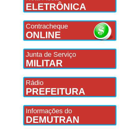
ELETRÔNICA
Contracheque
ONLINE
Junta de Serviço
MILITAR
Rádio
PREFEITURA
Informações do
DEMUTRAN