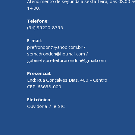
Atendimento de segunda a sexta-feira, das 08:00 à
14:00.
Telefone:
(94) 99220-8795
E-mail:
prefrondon@yahoo.com.br /
semadrondon@hotmail.com /
gabineteprefeiturarondon@gmail.com
Presencial:
End: Rua Gonçalves Dias, 400 – Centro
CEP: 68638-000
Eletrônico:
Ouvidoria
/
e-SIC