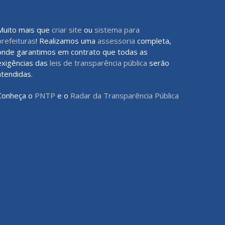
Muito mais que
criar site
ou
sistema para
prefeituras
! Realizamos uma
assessoria
completa,
onde garantimos em contrato que todas as
exigências das
leis de transparência pública
serão
atendidas.
Conheça o
PNTP
e o
Radar da Transparência Pública