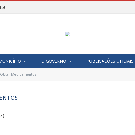
te!
MUNICÍPIO
O GOVERNO
PUBLICAÇÕES OFICIAIS
 Obter Medicamentos
MENTOS
a)