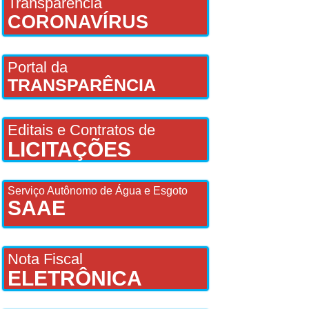
Transparência
CORONAVÍRUS
Portal da
TRANSPARÊNCIA
Editais e Contratos de
LICITAÇÕES
Serviço Autônomo de Água e Esgoto
SAAE
Nota Fiscal
ELETRÔNICA