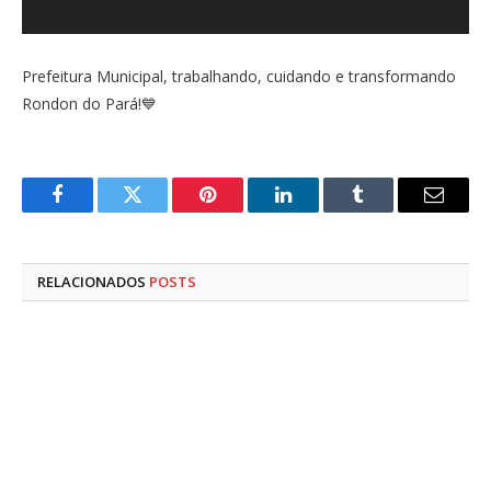
Prefeitura Municipal, trabalhando, cuidando e transformando
Rondon do Pará!💙
Facebook
Twitter
Pinterest
LinkedIn
Tumblr
E-
mail
RELACIONADOS
POSTS