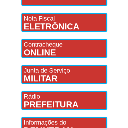
Nota Fiscal
ELETRÔNICA
Contracheque
ONLINE
Junta de Serviço
MILITAR
Rádio
PREFEITURA
Informações do