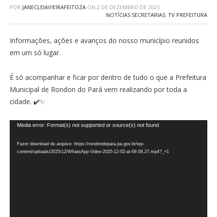
POR
JANECLEIAVIEIRAFEITOZA
ON
2 DE DEZEMBRO DE 2025
NOTÍCIAS SECRETARIAS
,
TV PREFEITURA
Informações, ações e avanços do nosso município reunidos
em um só lugar.
É só acompanhar e ficar por dentro de tudo o que a Prefeitura
Municipal de Rondon do Pará vem realizando por toda a
cidade. ✔️✨
Tocador
Media error: Format(s) not supported or source(s) not found
de
Fazer download do arquivo: https://rondondopara.pa.gov.br/wp-
vídeo
content/uploads/2025/12/WhatsApp-Video-2025-12-02-at-09.08.27.mp4?_=1