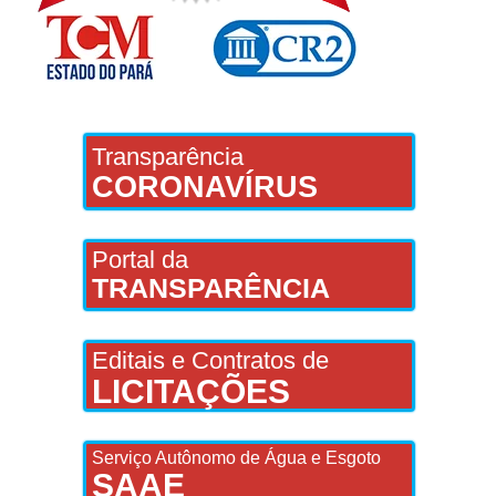
Transparência
CORONAVÍRUS
Portal da
TRANSPARÊNCIA
Editais e Contratos de
LICITAÇÕES
Serviço Autônomo de Água e Esgoto
SAAE