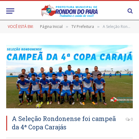
VOCÊ ESTÁ EM:
Página Inicial
TV Prefeitura
A Seleção Rondonense foi campeã da 4ª Copa Carajás
»
»
A Seleção Rondonense foi campeã
0
da 4ª Copa Carajás