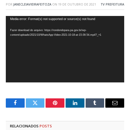
POR
JANECLEIAVIEIRAFEITOZA
ON
19 DE OUTUBRO DE 2021
TV PREFEITURA
Tocador
Media error: Format(s) not supported or source(s) not found
de
Fazer download do arquivo: https://rondondopara.pa.gov.br/wp-
vídeo
content/uploads/2021/10/WhatsApp-Video-2021-10-18-at-15.09.54.mp4?_=1
Facebook
Twitter
Pinterest
LinkedIn
Tumblr
E-
mail
RELACIONADOS
POSTS