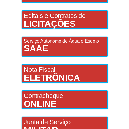
Editais e Contratos de
LICITAÇÕES
Serviço Autônomo de Água e Esgoto
SAAE
Nota Fiscal
ELETRÔNICA
Contracheque
ONLINE
Junta de Serviço