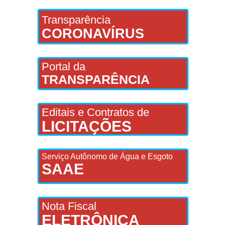
Transparência
CORONAVÍRUS
Portal da
TRANSPARÊNCIA
Editais e Contratos de
LICITAÇÕES
Serviço Autônomo de Água e Esgoto
SAAE
Nota Fiscal
ELETRÔNICA