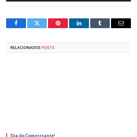
Facebook
Twitter
Pinterest
LinkedIn
Tumblr
E-
mail
RELACIONADOS
POSTS
Dia do Comerciante!