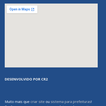
DESENVOLVIDO POR CR2
Muito mais que
criar site
ou
sistema para prefeituras
!