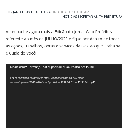
POR
JANECLEIAVIEIRAFEITOZA
ON
3 DE AGOSTO DE 2023
NOTÍCIAS SECRETARIAS
,
TV PREFEITURA
Acompanhe agora mais a Edição do Jornal Web Prefeitura
referente ao mês de JULHO/2023 e fique por dentro de todas
as ações, trabalhos, obras e serviços da Gestão que Trabalha
e Cuida de Você!
Tocador
Media error: Format(s) not supported or source(s) not found
de
Fazer download do arquivo: https://rondondopara.pa.gov.br/wp-
vídeo
content/uploads/2023/08/WhatsApp-Video-2023-08-02-at-12.24.01.mp4?_=1