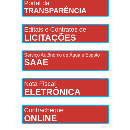
Portal da
TRANSPARÊNCIA
Editais e Contratos de
LICITAÇÕES
Serviço Autônomo de Água e Esgoto
SAAE
Nota Fiscal
ELETRÔNICA
Contracheque
ONLINE