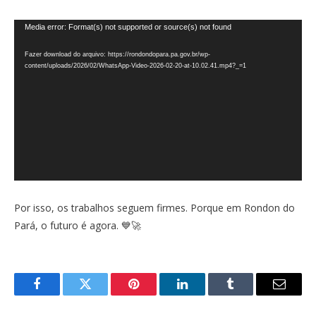
Tocador
Media error: Format(s) not supported or source(s) not found
de
Fazer download do arquivo: https://rondondopara.pa.gov.br/wp-
vídeo
content/uploads/2026/02/WhatsApp-Video-2026-02-20-at-10.02.41.mp4?_=1
Por isso, os trabalhos seguem firmes. Porque em Rondon do
Pará, o futuro é agora. 💙🚀
Facebook
Twitter
Pinterest
LinkedIn
Tumblr
E-