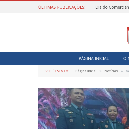
ÚLTIMAS PUBLICAÇÕES:
Dia do Comercian
PÁGINA INICIAL
O 
VOCÊ ESTÁ EM:
Página Inicial
Notícias
A
»
»