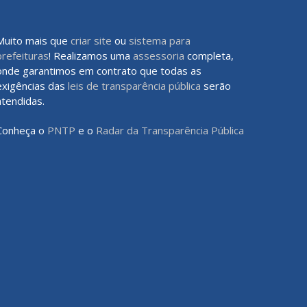
Muito mais que
criar site
ou
sistema para
prefeituras
! Realizamos uma
assessoria
completa,
onde garantimos em contrato que todas as
exigências das
leis de transparência pública
serão
atendidas.
Conheça o
PNTP
e o
Radar da Transparência Pública