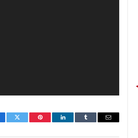
cebook
Twitter
Pinterest
LinkedIn
Tumblr
E-
mail