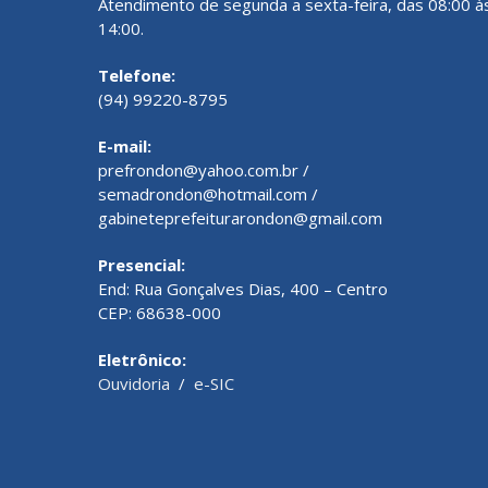
Atendimento de segunda a sexta-feira, das 08:00 à
14:00.
Telefone:
(94) 99220-8795
E-mail:
prefrondon@yahoo.com.br /
semadrondon@hotmail.com /
gabineteprefeiturarondon@gmail.com
Presencial:
End: Rua Gonçalves Dias, 400 – Centro
CEP: 68638-000
Eletrônico:
Ouvidoria
/
e-SIC