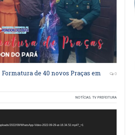
 Formatura de 40 novos Praças em
0
NOTÍCIAS
,
TV PREFEITURA
t/uploads/2022/09/WhatsApp-Video-2022-09-29-at-16.34.52.mp4?_=1