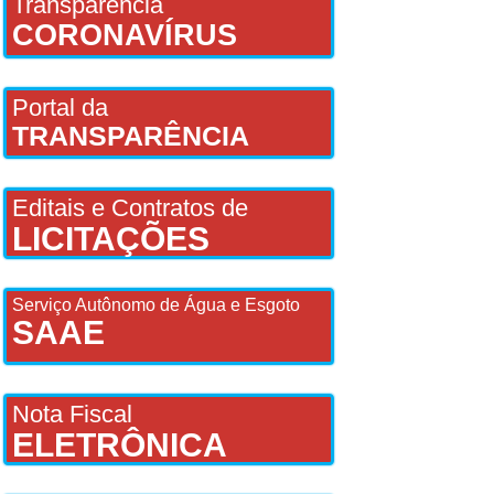
Transparência
CORONAVÍRUS
Portal da
TRANSPARÊNCIA
Editais e Contratos de
LICITAÇÕES
Serviço Autônomo de Água e Esgoto
SAAE
Nota Fiscal
ELETRÔNICA