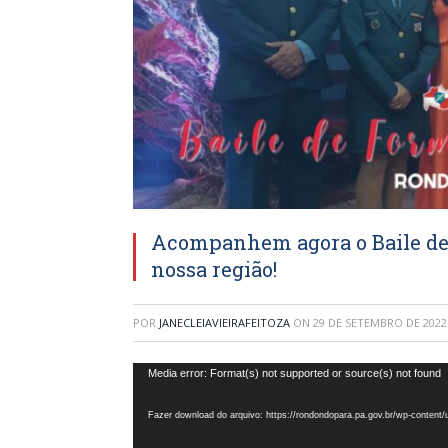
Acompanhem agora o Baile de
nossa região!
POR
JANECLEIAVIEIRAFEITOZA
ON
29 DE SETEMBRO DE 2022
Tocador
Media error: Format(s) not supported or source(s) not found
de
Fazer download do arquivo: https://rondondopara.pa.gov.br/wp-conten
vídeo