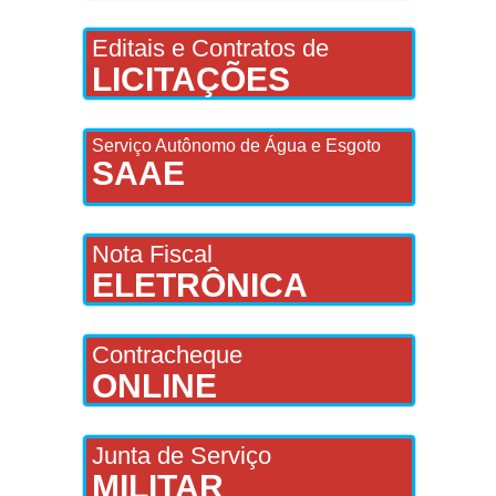
Editais e Contratos de
LICITAÇÕES
Serviço Autônomo de Água e Esgoto
SAAE
Nota Fiscal
ELETRÔNICA
Contracheque
ONLINE
Junta de Serviço
MILITAR