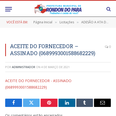
VOCÊ ESTÁ EM:
Página Inicial
Licitações
ADESÃO A ATA DE REGISTRO DE PREÇOS Nº A/2020-002-FMS (aquisição de material médico hospitalar)
»
»
ACEITE DO FORNECEDOR –
0
ASSINADO (0689993001588682229)
POR
ADMINISTRADOR
ON
4 DE MARÇO DE 2021
ACEITE DO FORNECEDOR - ASSINADO
(0689993001588682229)
Facebook
Twitter
Pinterest
LinkedIn
Tumblr
E-
mail
Os comentários estão encerrados.