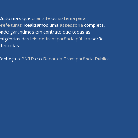
Muito mais que
criar site
ou
sistema para
prefeituras
! Realizamos uma
assessoria
completa,
onde garantimos em contrato que todas as
exigências das
leis de transparência pública
serão
atendidas.
Conheça o
PNTP
e o
Radar da Transparência Pública