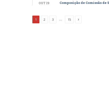
Composição de Comissão de S
OUT 19
Proximo
…
1
2
3
15