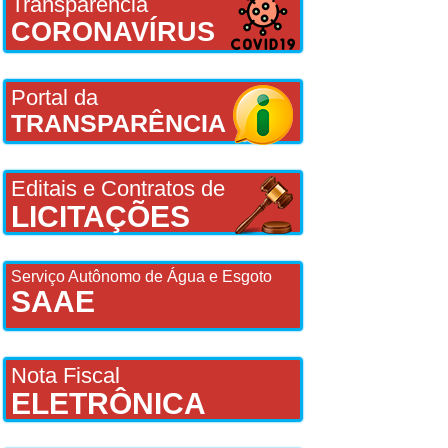
Transparência
CORONAVÍRUS
Portal da
TRANSPARÊNCIA
Editais e Contratos de
LICITAÇÕES
Serviço Autônomo de Água e Esgoto
SAAE
Nota Fiscal
ELETRÔNICA