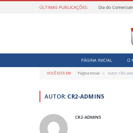
ÚLTIMAS PUBLICAÇÕES:
Dia do Comercian
PÁGINA INICIAL
O 
VOCÊ ESTÁ EM:
Página Inicial
Autor: CR2-ad
»
AUTOR:
CR2-ADMIN5
CR2-ADMIN5