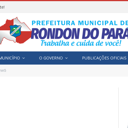
te!
MUNICÍPIO
O GOVERNO
PUBLICAÇÕES OFICIAIS
min5