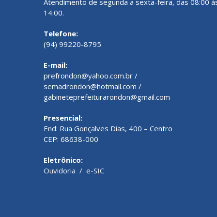
Atendimento de segunda a sexta-feira, das 08:00 à
14:00.
Telefone:
(94) 99220-8795
E-mail:
prefrondon@yahoo.com.br /
semadrondon@hotmail.com /
gabineteprefeiturarondon@gmail.com
Presencial:
End: Rua Gonçalves Dias, 400 – Centro
CEP: 68638-000
Eletrônico:
Ouvidoria
/
e-SIC