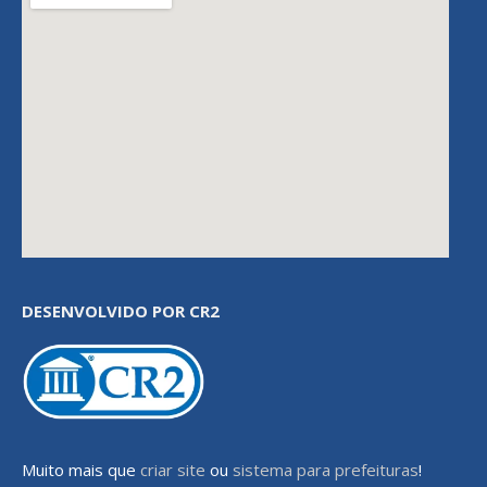
DESENVOLVIDO POR CR2
Muito mais que
criar site
ou
sistema para prefeituras
!