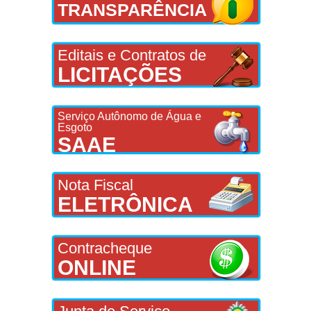
TRANSPARÊNCIA
Editais e Contratos de
LICITAÇÕES
Serviço Autônomo de Água e
Esgoto
SAAE
Nota Fiscal
ELETRÔNICA
Contracheque
ONLINE