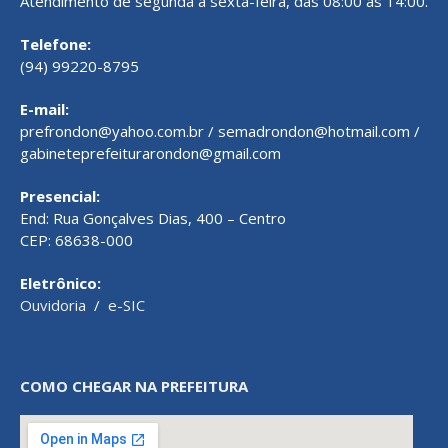
Atendimento de segunda a sexta-feira, das 08:00 às 14:00.
Telefone:
(94) 99220-8795
E-mail:
prefrondon@yahoo.com.br / semadrondon@hotmail.com /
gabineteprefeiturarondon@gmail.com
Presencial:
End: Rua Gonçalves Dias, 400 – Centro
CEP: 68638-000
Eletrônico:
Ouvidoria
/
e-SIC
COMO CHEGAR NA PREFEITURA