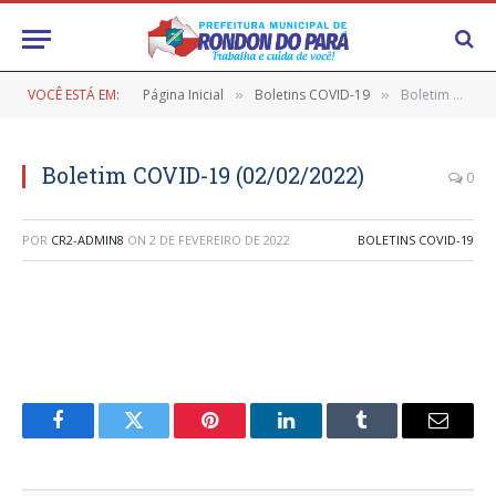
VOCÊ ESTÁ EM:
Página Inicial
Boletins COVID-19
Boletim COVID-19 (02/02/2022)
»
»
Boletim COVID-19 (02/02/2022)
0
POR
CR2-ADMIN8
ON
2 DE FEVEREIRO DE 2022
BOLETINS COVID-19
Facebook
Twitter
Pinterest
LinkedIn
Tumblr
E-
mail