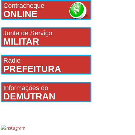
Contracheque
ONLINE
Junta de Serviço
MILITAR
Rádio
PREFEITURA
Informações do
DEMUTRAN