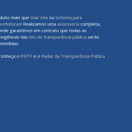
Muito mais que
criar site
ou
sistema para
prefeituras
! Realizamos uma
assessoria
completa,
onde garantimos em contrato que todas as
exigências das
leis de transparência pública
serão
atendidas.
Conheça o
PNTP
e o
Radar da Transparência Pública