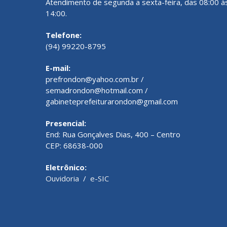
Atendimento de segunda a sexta-feira, das 08:00 à
14:00.
Telefone:
(94) 99220-8795
E-mail:
prefrondon@yahoo.com.br /
semadrondon@hotmail.com /
gabineteprefeiturarondon@gmail.com
Presencial:
End: Rua Gonçalves Dias, 400 – Centro
CEP: 68638-000
Eletrônico:
Ouvidoria
/
e-SIC