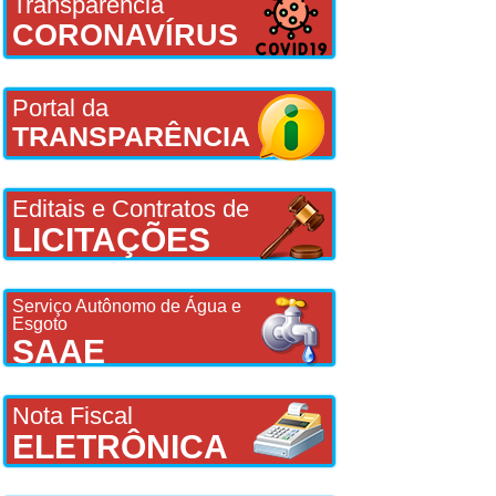
Transparência
CORONAVÍRUS
Portal da
TRANSPARÊNCIA
Editais e Contratos de
LICITAÇÕES
Serviço Autônomo de Água e
Esgoto
SAAE
Nota Fiscal
ELETRÔNICA