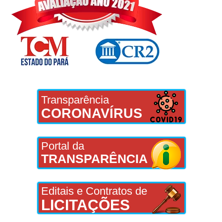
Transparência
CORONAVÍRUS
Portal da
TRANSPARÊNCIA
Editais e Contratos de
LICITAÇÕES