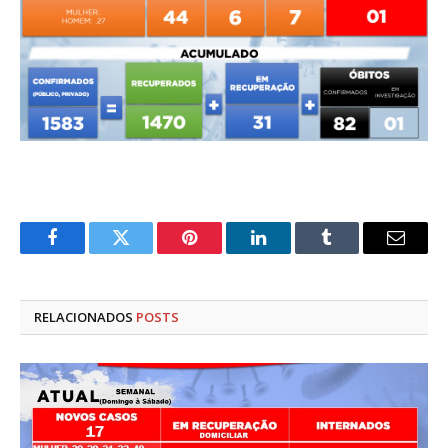
Facebook
Twitter
Pinterest
LinkedIn
Tumblr
E-
mail
RELACIONADOS
POSTS