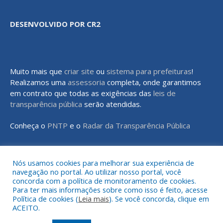
DESENVOLVIDO POR CR2
Muito mais que
criar site
ou
sistema para prefeituras
!
Realizamos uma
assessoria
completa, onde garantimos
em contrato que todas as exigências das
leis de
transparência pública
serão atendidas.
Conheça o
PNTP
e o
Radar da Transparência Pública
Nós usamos cookies para melhorar sua experiência de
navegação no portal. Ao utilizar nosso portal, você
Todos os direitos reservados a Prefeitura Municipal de Rondon do
concorda com a política de monitoramento de cookies.
Pará
Para ter mais informações sobre como isso é feito, acesse
Política de cookies (
Leia mais
). Se você concorda, clique em
ACEITO.
Mapa do Site
Acessar Área Administrativa
Acessar o Webmail