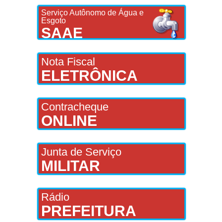
Serviço Autônomo de Água e
Esgoto
SAAE
Nota Fiscal
ELETRÔNICA
Contracheque
ONLINE
Junta de Serviço
MILITAR
Rádio
PREFEITURA