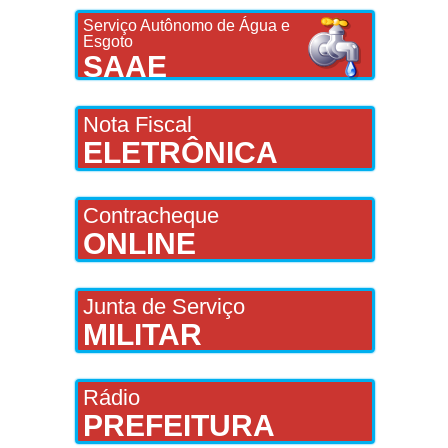
Serviço Autônomo de Água e
Esgoto
SAAE
Nota Fiscal
ELETRÔNICA
Contracheque
ONLINE
Junta de Serviço
MILITAR
Rádio
PREFEITURA