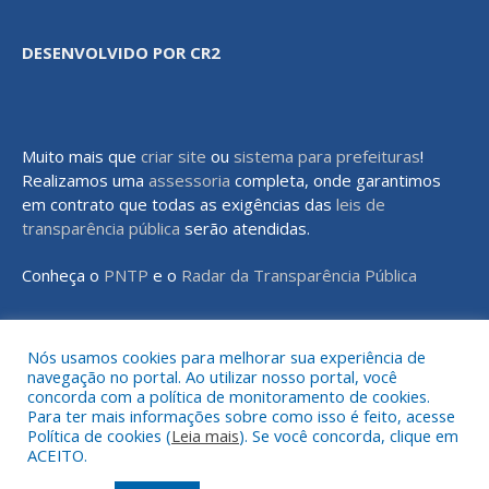
DESENVOLVIDO POR CR2
Muito mais que
criar site
ou
sistema para prefeituras
!
Realizamos uma
assessoria
completa, onde garantimos
em contrato que todas as exigências das
leis de
transparência pública
serão atendidas.
Conheça o
PNTP
e o
Radar da Transparência Pública
Nós usamos cookies para melhorar sua experiência de
navegação no portal. Ao utilizar nosso portal, você
Todos os direitos reservados a Prefeitura Municipal de Rondon do
concorda com a política de monitoramento de cookies.
Pará
Para ter mais informações sobre como isso é feito, acesse
Política de cookies (
Leia mais
). Se você concorda, clique em
ACEITO.
Mapa do Site
Acessar Área Administrativa
Acessar o Webmail