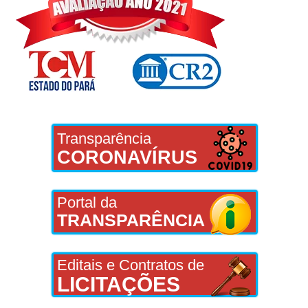
Transparência
CORONAVÍRUS
Portal da
TRANSPARÊNCIA
Editais e Contratos de
LICITAÇÕES