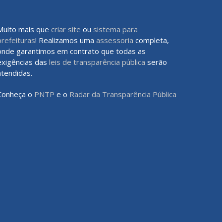
Muito mais que
criar site
ou
sistema para
prefeituras
! Realizamos uma
assessoria
completa,
onde garantimos em contrato que todas as
exigências das
leis de transparência pública
serão
atendidas.
Conheça o
PNTP
e o
Radar da Transparência Pública