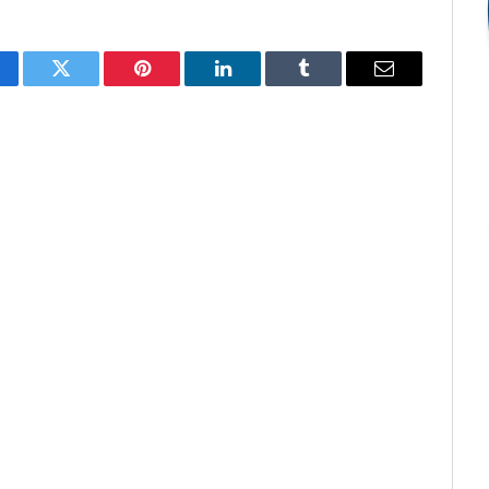
cebook
Twitter
Pinterest
LinkedIn
Tumblr
E-
mail