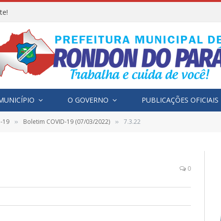
te!
MUNICÍPIO
O GOVERNO
PUBLICAÇÕES OFICIAIS
D-19
Boletim COVID-19 (07/03/2022)
7.3.22
»
»
0