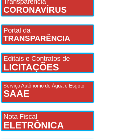
Transparência
CORONAVÍRUS
Portal da
TRANSPARÊNCIA
Editais e Contratos de
LICITAÇÕES
Serviço Autônomo de Água e Esgoto
SAAE
Nota Fiscal
ELETRÔNICA