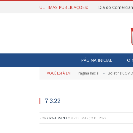
ÚLTIMAS PUBLICAÇÕES:
Dia do Comercian
PÁGINA INICIAL
O 
VOCÊ ESTÁ EM:
Página Inicial
Boletins COVI
»
7.3.22
POR
CR2-ADMIN3
ON
7 DE MARÇO DE 2022