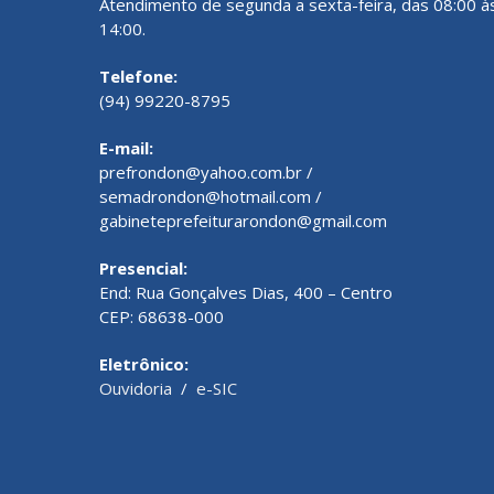
Atendimento de segunda a sexta-feira, das 08:00 à
14:00.
Telefone:
(94) 99220-8795
E-mail:
prefrondon@yahoo.com.br /
semadrondon@hotmail.com /
gabineteprefeiturarondon@gmail.com
Presencial:
End: Rua Gonçalves Dias, 400 – Centro
CEP: 68638-000
Eletrônico:
Ouvidoria
/
e-SIC