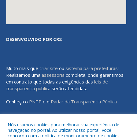
DESENVOLVIDO POR CR2
Muito mais que
criar site
ou
sistema para prefeituras
!
Realizamos uma
assessoria
completa, onde garantimos
em contrato que todas as exigências das
leis de
transparência pública
serão atendidas.
Conheça o
PNTP
e o
Radar da Transparência Pública
Nós usamos cookies para melhorar sua experiência de
navegação no portal. Ao utilizar nosso portal, você
Todos os direitos reservados a Prefeitura Municipal de Rondon do
concorda com a política de monitoramento de cookies.