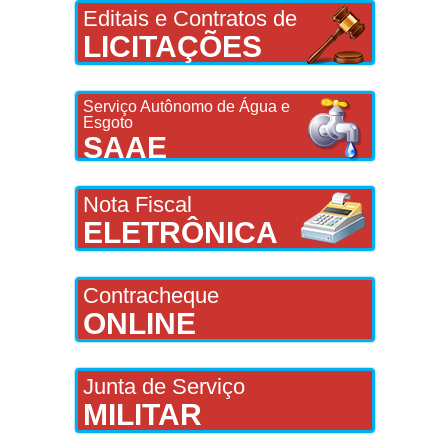
Editais e Contratos de
LICITAÇÕES
Serviço Autônomo de Água e
Esgoto
SAAE
Nota Fiscal
ELETRÔNICA
Contracheque
ONLINE
Junta de Serviço
MILITAR