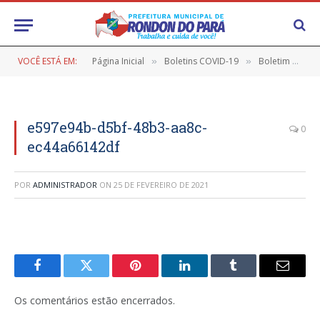
VOCÊ ESTÁ EM:
Página Inicial
Boletins COVID-19
Boletim COVID-19 (08/02/2021)
»
»
e597e94b-d5bf-48b3-aa8c-
0
ec44a66142df
POR
ADMINISTRADOR
ON
25 DE FEVEREIRO DE 2021
Facebook
Twitter
Pinterest
LinkedIn
Tumblr
E-
mail
Os comentários estão encerrados.