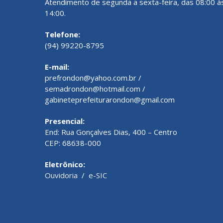
Atendimento de segunda a sexta-feira, das 08:00 à
14:00.
Telefone:
(94) 99220-8795
E-mail:
prefrondon@yahoo.com.br /
semadrondon@hotmail.com /
gabineteprefeiturarondon@gmail.com
Presencial:
End: Rua Gonçalves Dias, 400 – Centro
CEP: 68638-000
Eletrônico:
Ouvidoria
/
e-SIC