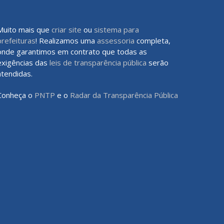
Muito mais que
criar site
ou
sistema para
prefeituras
! Realizamos uma
assessoria
completa,
onde garantimos em contrato que todas as
exigências das
leis de transparência pública
serão
atendidas.
Conheça o
PNTP
e o
Radar da Transparência Pública