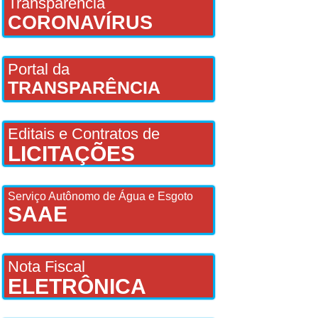
Transparência
CORONAVÍRUS
Portal da
TRANSPARÊNCIA
Editais e Contratos de
LICITAÇÕES
Serviço Autônomo de Água e Esgoto
SAAE
Nota Fiscal
ELETRÔNICA