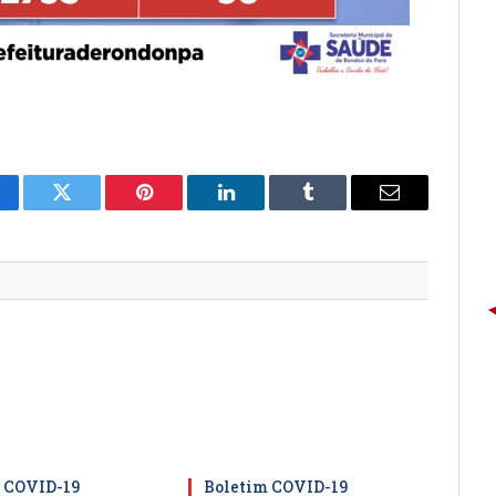
cebook
Twitter
Pinterest
LinkedIn
Tumblr
E-
mail
 COVID-19
Boletim COVID-19