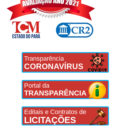
Transparência
CORONAVÍRUS
Portal da
TRANSPARÊNCIA
Editais e Contratos de
LICITAÇÕES