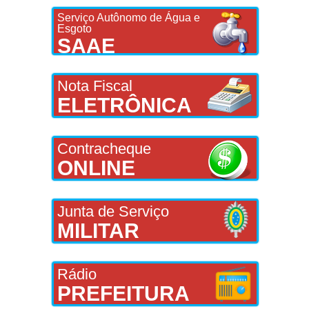
Serviço Autônomo de Água e
Esgoto
SAAE
Nota Fiscal
ELETRÔNICA
Contracheque
ONLINE
Junta de Serviço
MILITAR
Rádio
PREFEITURA