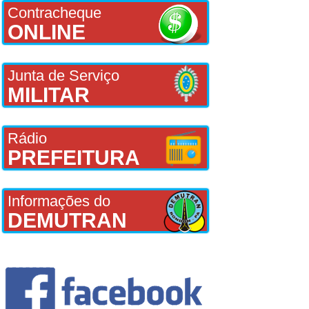
Contracheque
ONLINE
Junta de Serviço
MILITAR
Rádio
PREFEITURA
Informações do
DEMUTRAN