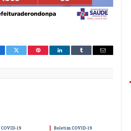
cebook
Twitter
Pinterest
LinkedIn
Tumblr
E-
mail
 COVID-19
Boletim COVID-19