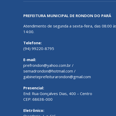
PREFEITURA MUNICIPAL DE RONDON DO PARÁ
Atendimento de segunda a sexta-feira, das 08:00 à
14:00.
Telefone:
(94) 99220-8795
E-mail:
prefrondon@yahoo.com.br /
semadrondon@hotmail.com /
gabineteprefeiturarondon@gmail.com
Presencial:
End: Rua Gonçalves Dias, 400 – Centro
CEP: 68638-000
Eletrônico:
Ouvidoria
/
e-SIC