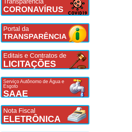
Transparência
CORONAVÍRUS
Portal da
TRANSPARÊNCIA
Editais e Contratos de
LICITAÇÕES
Serviço Autônomo de Água e
Esgoto
SAAE
Nota Fiscal
ELETRÔNICA