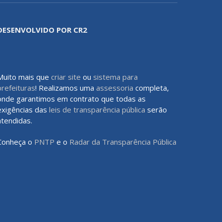
DESENVOLVIDO POR CR2
Muito mais que
criar site
ou
sistema para
prefeituras
! Realizamos uma
assessoria
completa,
onde garantimos em contrato que todas as
exigências das
leis de transparência pública
serão
atendidas.
Conheça o
PNTP
e o
Radar da Transparência Pública