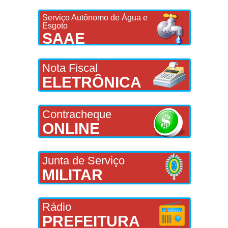
Serviço Autônomo de Água e
Esgoto
SAAE
Nota Fiscal
ELETRÔNICA
Contracheque
ONLINE
Junta de Serviço
MILITAR
Rádio
PREFEITURA