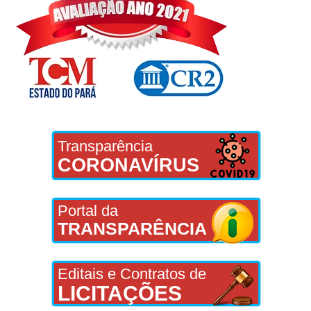
Transparência
CORONAVÍRUS
Portal da
TRANSPARÊNCIA
Editais e Contratos de
LICITAÇÕES