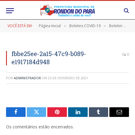
VOCÊ ESTÁ EM:
Página Inicial
Boletins COVID-19
Boletim COVID-19 (12/02/2021)
»
»
fbbe25ee-2a15-47c9-b089-
0
e1917184d948
POR
ADMINISTRADOR
ON
25 DE FEVEREIRO DE 2021
Facebook
Twitter
Pinterest
LinkedIn
Tumblr
E-
mail
Os comentários estão encerrados.