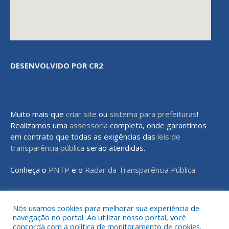
DESENVOLVIDO POR CR2
Muito mais que
criar site
ou
sistema para prefeituras
!
Realizamos uma
assessoria
completa, onde garantimos
em contrato que todas as exigências das
leis de
transparência pública
serão atendidas.
Conheça o
PNTP
e o
Radar da Transparência Pública
Nós usamos cookies para melhorar sua experiência de
navegação no portal. Ao utilizar nosso portal, você
Todos os direitos reservados a Prefeitura Municipal de Rondon do
concorda com a política de monitoramento de cookies.