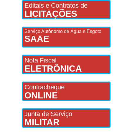
Editais e Contratos de
LICITAÇÕES
Serviço Autônomo de Água e Esgoto
SAAE
Nota Fiscal
ELETRÔNICA
Contracheque
ONLINE
Junta de Serviço
MILITAR