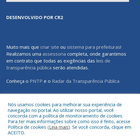
DESENVOLVIDO POR CR2
Muito mais que
criar site
ou
sistema para prefeituras
!
Realizamos uma
assessoria
completa, onde garantimos
em contrato que todas as exigências das
leis de
transparência pública
serão atendidas.
Conheça o
PNTP
e o
Radar da Transparência Pública
Nós usamos cookies para melhorar sua experiência de
navegação no portal. Ao utilizar nosso portal, você
Todos os direitos reservados a Prefeitura Municipal de Rondon do
concorda com a política de monitoramento de cookies.
Pará
Para ter mais informações sobre como isso é feito, acesse
Política de cookies (
Leia mais
). Se você concorda, clique em
ACEITO.
Mapa do Site
Acessar Área Administrativa