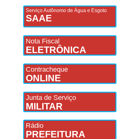
Serviço Autônomo de Água e Esgoto
SAAE
Nota Fiscal
ELETRÔNICA
Contracheque
ONLINE
Junta de Serviço
MILITAR
Rádio
PREFEITURA