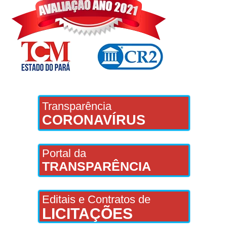
Transparência
CORONAVÍRUS
Portal da
TRANSPARÊNCIA
Editais e Contratos de
LICITAÇÕES