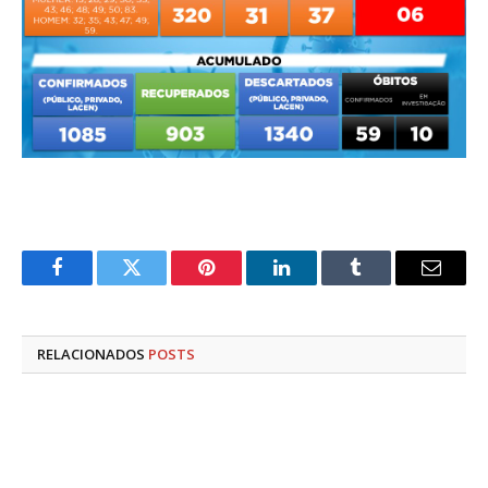
Facebook
Twitter
Pinterest
LinkedIn
Tumblr
E-
mail
RELACIONADOS
POSTS