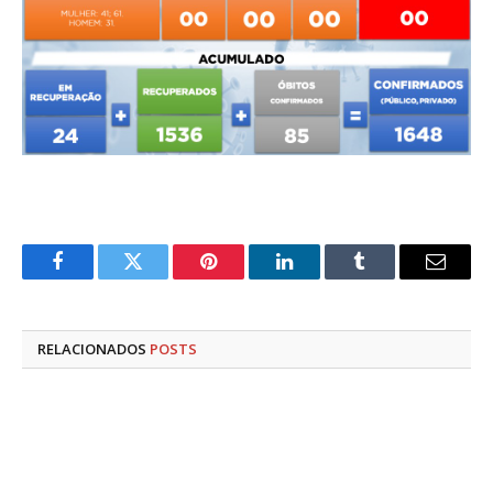
Facebook
Twitter
Pinterest
LinkedIn
Tumblr
E-
mail
RELACIONADOS
POSTS