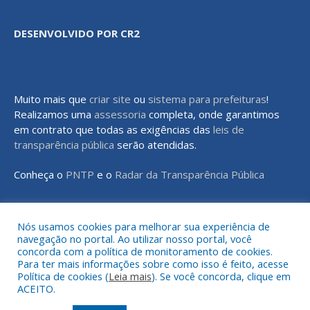
DESENVOLVIDO POR CR2
Muito mais que
criar site
ou
sistema para prefeituras
!
Realizamos uma
assessoria
completa, onde garantimos
em contrato que todas as exigências das
leis de
transparência pública
serão atendidas.
Conheça o
PNTP
e o
Radar da Transparência Pública
Nós usamos cookies para melhorar sua experiência de
navegação no portal. Ao utilizar nosso portal, você
Todos os direitos reservados a Prefeitura Municipal de Rondon do
concorda com a política de monitoramento de cookies.
Pará
Para ter mais informações sobre como isso é feito, acesse
Política de cookies (
Leia mais
). Se você concorda, clique em
ACEITO.
Mapa do Site
Acessar Área Administrativa
Acessar o Webmail