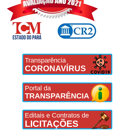
Transparência
CORONAVÍRUS
Portal da
TRANSPARÊNCIA
Editais e Contratos de
LICITAÇÕES