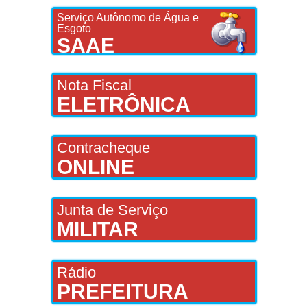
Serviço Autônomo de Água e
Esgoto
SAAE
Nota Fiscal
ELETRÔNICA
Contracheque
ONLINE
Junta de Serviço
MILITAR
Rádio
PREFEITURA