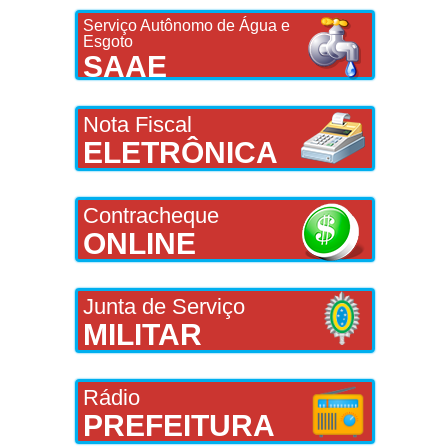
Serviço Autônomo de Água e
Esgoto
SAAE
Nota Fiscal
ELETRÔNICA
Contracheque
ONLINE
Junta de Serviço
MILITAR
Rádio
PREFEITURA