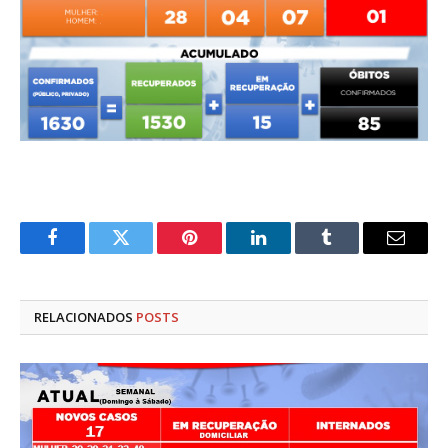
Facebook
Twitter
Pinterest
LinkedIn
Tumblr
E-
mail
RELACIONADOS
POSTS