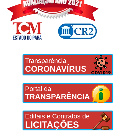
Transparência
CORONAVÍRUS
Portal da
TRANSPARÊNCIA
Editais e Contratos de
LICITAÇÕES