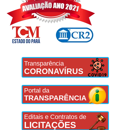
Transparência
CORONAVÍRUS
Portal da
TRANSPARÊNCIA
Editais e Contratos de
LICITAÇÕES