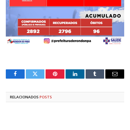
Facebook
Twitter
Pinterest
LinkedIn
Tumblr
E-
mail
RELACIONADOS
POSTS