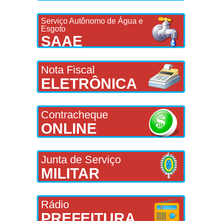
Serviço Autônomo de Água e
Esgoto
SAAE
Nota Fiscal
ELETRÔNICA
Contracheque
ONLINE
Junta de Serviço
MILITAR
Rádio
PREFEITURA