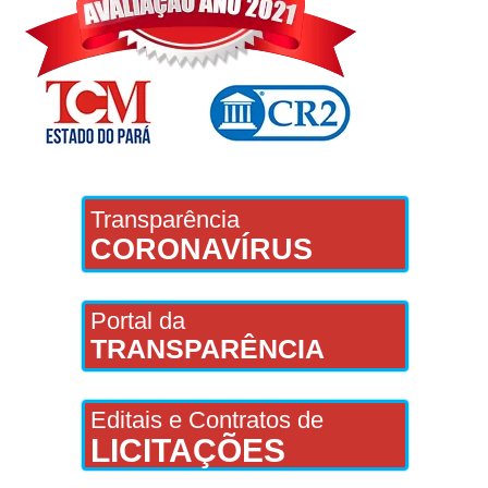
Transparência
CORONAVÍRUS
Portal da
TRANSPARÊNCIA
Editais e Contratos de
LICITAÇÕES