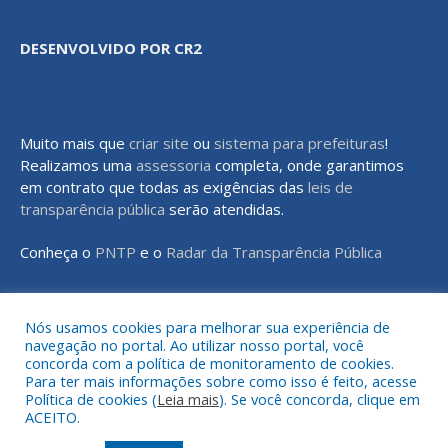
DESENVOLVIDO POR CR2
Muito mais que
criar site
ou
sistema para prefeituras
!
Realizamos uma
assessoria
completa, onde garantimos
em contrato que todas as exigências das
leis de
transparência pública
serão atendidas.
Conheça o
PNTP
e o
Radar da Transparência Pública
Nós usamos cookies para melhorar sua experiência de
navegação no portal. Ao utilizar nosso portal, você
Todos os direitos reservados a Prefeitura Municipal de Rondon do
concorda com a política de monitoramento de cookies.
Pará
Para ter mais informações sobre como isso é feito, acesse
Política de cookies (
Leia mais
). Se você concorda, clique em
ACEITO.
Mapa do Site
Acessar Área Administrativa
Acessar o Webmail