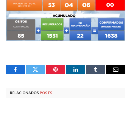
Facebook
Twitter
Pinterest
LinkedIn
Tumblr
E-
mail
RELACIONADOS
POSTS