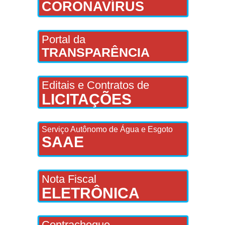
CORONAVÍRUS
Portal da
TRANSPARÊNCIA
Editais e Contratos de
LICITAÇÕES
Serviço Autônomo de Água e Esgoto
SAAE
Nota Fiscal
ELETRÔNICA
Contracheque