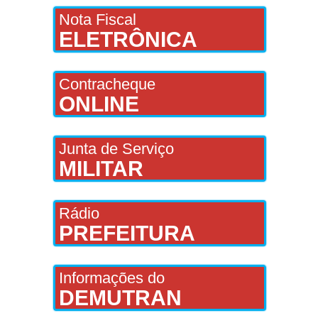
Nota Fiscal
ELETRÔNICA
Contracheque
ONLINE
Junta de Serviço
MILITAR
Rádio
PREFEITURA
Informações do
DEMUTRAN