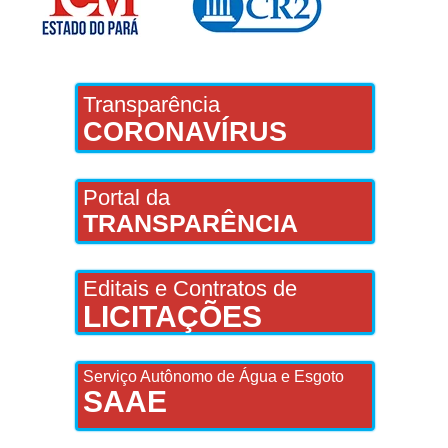
Transparência
CORONAVÍRUS
Portal da
TRANSPARÊNCIA
Editais e Contratos de
LICITAÇÕES
Serviço Autônomo de Água e Esgoto
SAAE