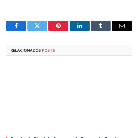
Facebook
Twitter
Pinterest
LinkedIn
Tumblr
E-
mail
RELACIONADOS
POSTS