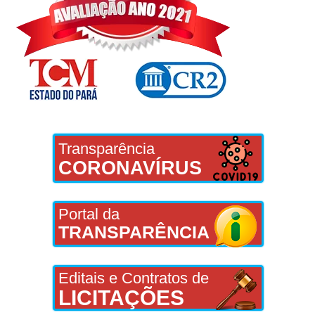
Transparência
CORONAVÍRUS
Portal da
TRANSPARÊNCIA
Editais e Contratos de
LICITAÇÕES