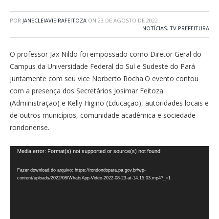
POR
JANECLEIAVIEIRAFEITOZA
ON
23 DE AGOSTO DE 2022
NOTÍCIAS
,
TV PREFEITURA
O professor Jax Nildo foi empossado como Diretor Geral do
Campus da Universidade Federal do Sul e Sudeste do Pará
juntamente com seu vice Norberto Rocha.O evento contou
com a presença dos Secretários Josimar Feitoza
(Administração) e Kelly Higino (Educação), autoridades locais e
de outros municípios, comunidade acadêmica e sociedade
rondonense.
Tocador
Media error: Format(s) not supported or source(s) not found
de
Fazer download do arquivo: https://rondondopara.pa.gov.br/wp-
vídeo
content/uploads/2022/08/WhatsApp-Video-2022-08-23-at-14.15.03.mp4?_=1