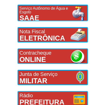
Serviço Autônomo de Água e
Esgoto
SAAE
Nota Fiscal
ELETRÔNICA
Contracheque
ONLINE
Junta de Serviço
MILITAR
Rádio
PREFEITURA