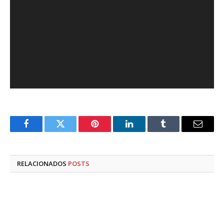
Facebook
Twitter
Pinterest
LinkedIn
Tumblr
E-
mail
RELACIONADOS
POSTS