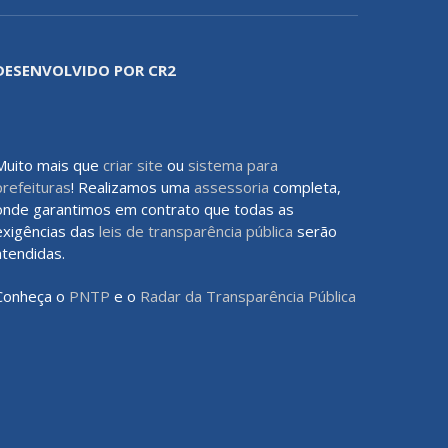
DESENVOLVIDO POR CR2
Muito mais que
criar site
ou
sistema para
prefeituras
! Realizamos uma
assessoria
completa,
onde garantimos em contrato que todas as
exigências das
leis de transparência pública
serão
atendidas.
Conheça o
PNTP
e o
Radar da Transparência Pública