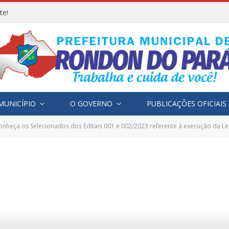
te!
MUNICÍPIO
O GOVERNO
PUBLICAÇÕES OFICIAIS
onheça os Selecionados dos Editais 001 e 002/2023 referente à execução da Lei N