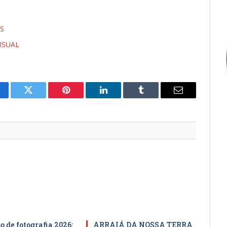
S
ISUAL
cebook
Twitter
Pinterest
LinkedIn
Tumblr
E-
mail
 de fotografia 2026:
ARRAIÁ DA NOSSA TERRA