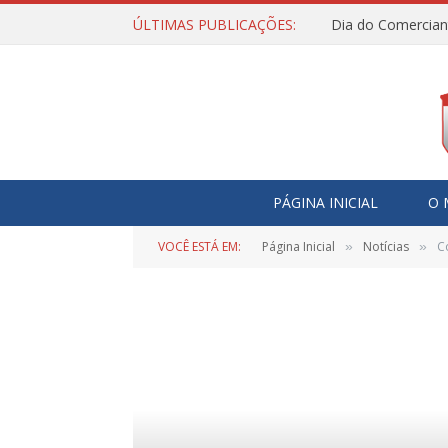
ÚLTIMAS PUBLICAÇÕES:
Dia do Comercian
PÁGINA INICIAL
O 
VOCÊ ESTÁ EM:
Página Inicial
Notícias
C
»
»