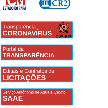
Transparência
CORONAVÍRUS
Portal da
TRANSPARÊNCIA
Editais e Contratos de
LICITAÇÕES
Serviço Autônomo de Água e Esgoto
SAAE