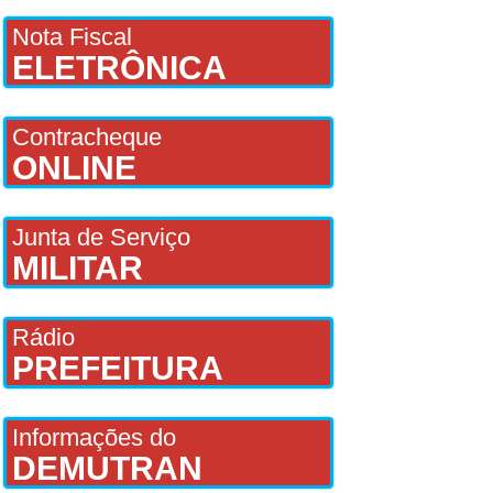
Nota Fiscal
ELETRÔNICA
Contracheque
ONLINE
Junta de Serviço
MILITAR
Rádio
PREFEITURA
Informações do
DEMUTRAN