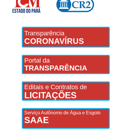
Transparência
CORONAVÍRUS
Portal da
TRANSPARÊNCIA
Editais e Contratos de
LICITAÇÕES
Serviço Autônomo de Água e Esgoto
SAAE