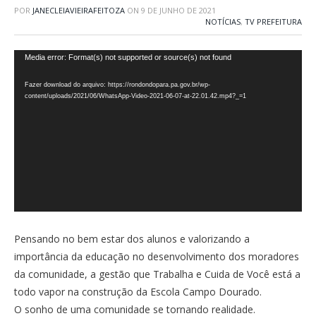
POR
JANECLEIAVIEIRAFEITOZA
ON
9 DE JUNHO DE 2021
NOTÍCIAS
,
TV PREFEITURA
Tocador
Media error: Format(s) not supported or source(s) not found
de
Fazer download do arquivo: https://rondondopara.pa.gov.br/wp-
vídeo
content/uploads/2021/06/WhatsApp-Video-2021-06-07-at-22.01.42.mp4?_=1
Pensando no bem estar dos alunos e valorizando a
importância da educação no desenvolvimento dos moradores
da comunidade, a gestão que Trabalha e Cuida de Você está a
todo vapor na construção da Escola Campo Dourado.
O sonho de uma comunidade se tornando realidade.