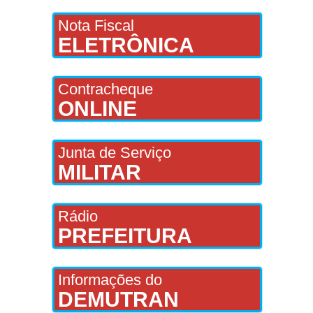
Nota Fiscal
ELETRÔNICA
Contracheque
ONLINE
Junta de Serviço
MILITAR
Rádio
PREFEITURA
Informações do
DEMUTRAN