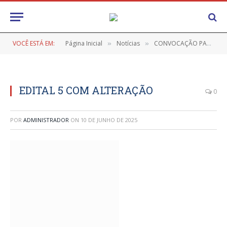
VOCÊ ESTÁ EM:
Página Inicial
Notícias
CONVOCAÇÃO PARA SELEÇÃO DE CANDIDATOS PARA O CARGO DE GESTOR ESCOLAR DE ACORDO COM CRITÉRIOS TÉCNICOS DE MÉRITO E DESEMPENHO, ELEIÇÃO E LISTA TRÍPLICE
»
»
EDITAL 5 COM ALTERAÇÃO
0
POR
ADMINISTRADOR
ON
10 DE JUNHO DE 2025