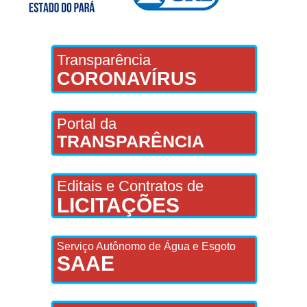
Transparência
CORONAVÍRUS
Portal da
TRANSPARÊNCIA
Editais e Contratos de
LICITAÇÕES
Serviço Autônomo de Água e Esgoto
SAAE