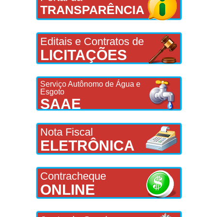
TRANSPARÊNCIA
Editais e Contratos de
LICITAÇÕES
Serviço Autônomo de Água e
Esgoto
SAAE
Nota Fiscal
ELETRÔNICA
Contracheque
ONLINE