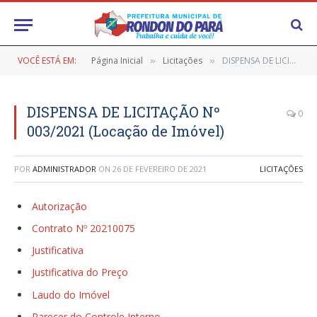
VOCÊ ESTÁ EM:
Página Inicial
Licitações
DISPENSA DE LICITAÇÃO Nº 003/2021 (Locação de Imóvel)
»
»
DISPENSA DE LICITAÇÃO Nº
0
003/2021 (Locação de Imóvel)
POR
ADMINISTRADOR
ON
26 DE FEVEREIRO DE 2021
LICITAÇÕES
Autorização
Contrato Nº 20210075
Justificativa
Justificativa do Preço
Laudo do Imóvel
Parecer do Controle Interno