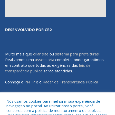
DESENVOLVIDO POR CR2
Muito mais que
criar site
ou
sistema para prefeituras
!
Realizamos uma
assessoria
completa, onde garantimos
em contrato que todas as exigências das
leis de
transparência pública
serão atendidas.
Conheça o
PNTP
e o
Radar da Transparência Pública
Nós usamos cookies para melhorar sua experiência de
navegação no portal. Ao utilizar nosso portal, você
Todos os direitos reservados a Prefeitura Municipal de Rondon do
concorda com a política de monitoramento de cookies.
Pará