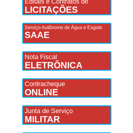
Editais e Contratos de
LICITAÇÕES
Serviço Autônomo de Água e Esgoto
SAAE
Nota Fiscal
ELETRÔNICA
Contracheque
ONLINE
Junta de Serviço
MILITAR