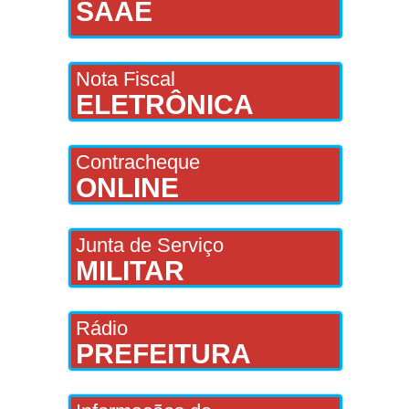
SAAE
Nota Fiscal
ELETRÔNICA
Contracheque
ONLINE
Junta de Serviço
MILITAR
Rádio
PREFEITURA