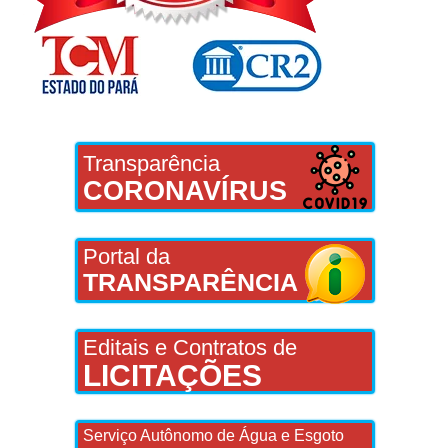
Transparência
CORONAVÍRUS
Portal da
TRANSPARÊNCIA
Editais e Contratos de
LICITAÇÕES
Serviço Autônomo de Água e Esgoto