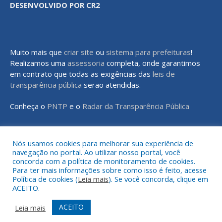
DESENVOLVIDO POR CR2
Muito mais que
criar site
ou
sistema para prefeituras
!
Realizamos uma
assessoria
completa, onde garantimos
em contrato que todas as exigências das
leis de
transparência pública
serão atendidas.
Conheça o
PNTP
e o
Radar da Transparência Pública
Nós usamos cookies para melhorar sua experiência de
navegação no portal. Ao utilizar nosso portal, você
Todos os direitos reservados a Prefeitura Municipal de Rondon do
concorda com a política de monitoramento de cookies.
Pará
Para ter mais informações sobre como isso é feito, acesse
Política de cookies (
Leia mais
). Se você concorda, clique em
ACEITO.
Mapa do Site
Acessar Área Administrativa
Acessar o Webmail
ACEITO
Leia mais