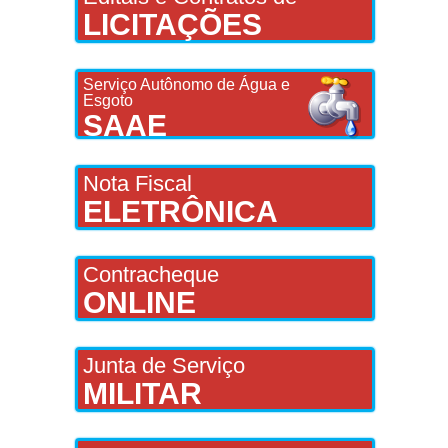
LICITAÇÕES
Serviço Autônomo de Água e
Esgoto
SAAE
Nota Fiscal
ELETRÔNICA
Contracheque
ONLINE
Junta de Serviço
MILITAR