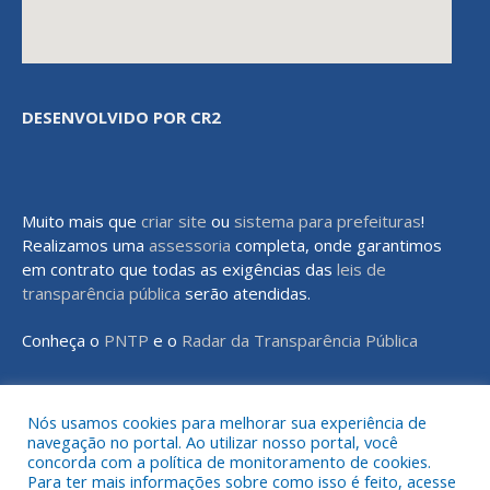
DESENVOLVIDO POR CR2
Muito mais que
criar site
ou
sistema para prefeituras
!
Realizamos uma
assessoria
completa, onde garantimos
em contrato que todas as exigências das
leis de
transparência pública
serão atendidas.
Conheça o
PNTP
e o
Radar da Transparência Pública
Nós usamos cookies para melhorar sua experiência de
navegação no portal. Ao utilizar nosso portal, você
Todos os direitos reservados a Prefeitura Municipal de Rondon do
concorda com a política de monitoramento de cookies.
Pará
Para ter mais informações sobre como isso é feito, acesse