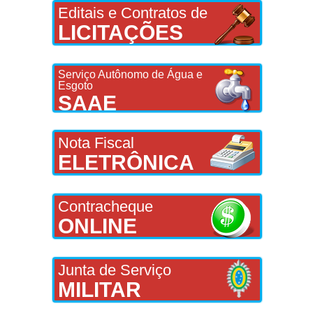
Editais e Contratos de
LICITAÇÕES
Serviço Autônomo de Água e
Esgoto
SAAE
Nota Fiscal
ELETRÔNICA
Contracheque
ONLINE
Junta de Serviço
MILITAR