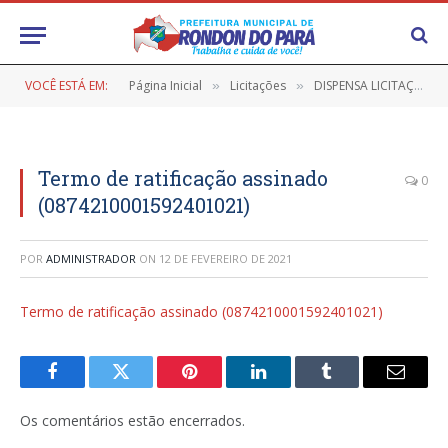
VOCÊ ESTÁ EM:
Página Inicial
Licitações
DISPENSA LICITAÇÃO Nº 7/2020-007 (Aquisição de EPI – Equipamento de Proteção Individual)
»
»
Termo de ratificação assinado
0
(0874210001592401021)
POR
ADMINISTRADOR
ON
12 DE FEVEREIRO DE 2021
Termo de ratificação assinado (0874210001592401021)
Facebook
Twitter
Pinterest
LinkedIn
Tumblr
E-
mail
Os comentários estão encerrados.