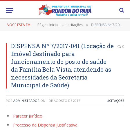
VOCÊ ESTÁ EM:
Página Inicial
Licitações
DISPENSA Nº 7/2017-041 (Locação de Imóvel destinado para funcionamento do posto de saúde da Família Bela Vista, atendendo as necessidades da Secretaria Municipal de Saúde)
»
»
DISPENSA Nº 7/2017-041 (Locação de
0
Imóvel destinado para
funcionamento do posto de saúde
da Família Bela Vista, atendendo as
necessidades da Secretaria
Municipal de Saúde)
POR
ADMINISTRADOR
ON
1 DE AGOSTO DE 2017
LICITAÇÕES
Parecer Jurídico
Processo da Dispensa Justificativa