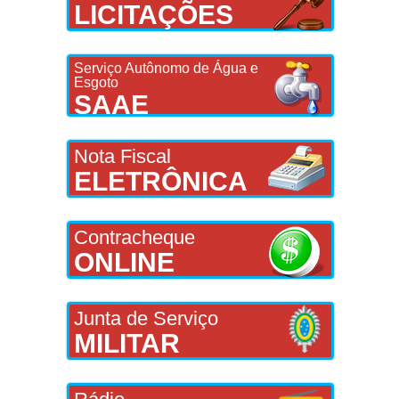
LICITAÇÕES
Serviço Autônomo de Água e
Esgoto
SAAE
Nota Fiscal
ELETRÔNICA
Contracheque
ONLINE
Junta de Serviço
MILITAR