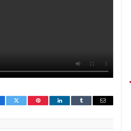
cebook
Twitter
Pinterest
LinkedIn
Tumblr
E-
mail