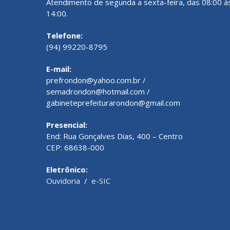
Atendimento de segunda a sexta-feira, das 08:00 à
14:00.
Telefone:
(94) 99220-8795
E-mail:
prefrondon@yahoo.com.br /
semadrondon@hotmail.com /
gabineteprefeiturarondon@gmail.com
Presencial:
End: Rua Gonçalves Dias, 400 – Centro
CEP: 68638-000
Eletrônico:
Ouvidoria
/
e-SIC