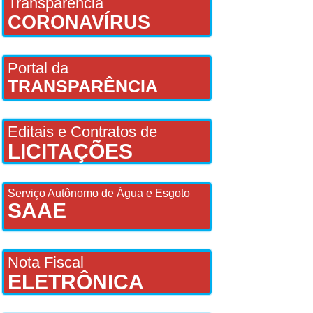
Transparência
CORONAVÍRUS
Portal da
TRANSPARÊNCIA
Editais e Contratos de
LICITAÇÕES
Serviço Autônomo de Água e Esgoto
SAAE
Nota Fiscal
ELETRÔNICA