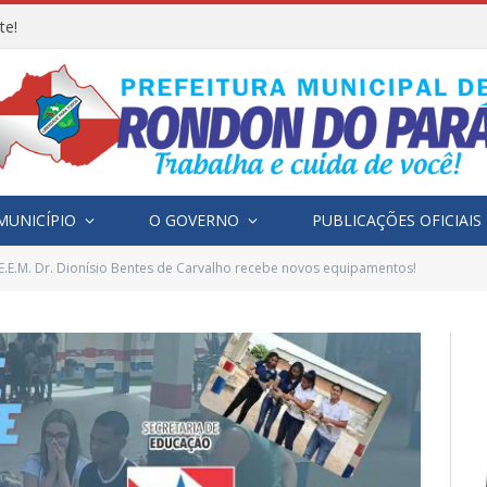
te!
MUNICÍPIO
O GOVERNO
PUBLICAÇÕES OFICIAIS
.E.E.M. Dr. Dionísio Bentes de Carvalho recebe novos equipamentos!