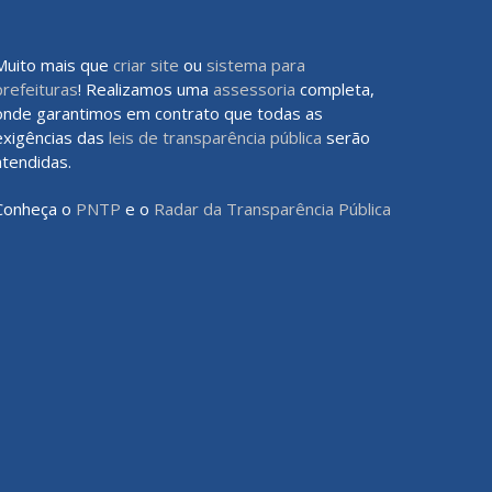
Muito mais que
criar site
ou
sistema para
prefeituras
! Realizamos uma
assessoria
completa,
onde garantimos em contrato que todas as
exigências das
leis de transparência pública
serão
atendidas.
Conheça o
PNTP
e o
Radar da Transparência Pública