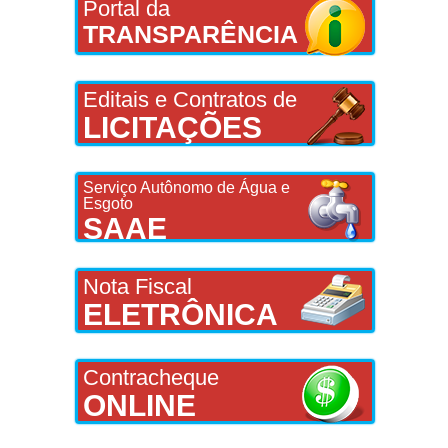
Portal da
TRANSPARÊNCIA
Editais e Contratos de
LICITAÇÕES
Serviço Autônomo de Água e
Esgoto
SAAE
Nota Fiscal
ELETRÔNICA
Contracheque
ONLINE