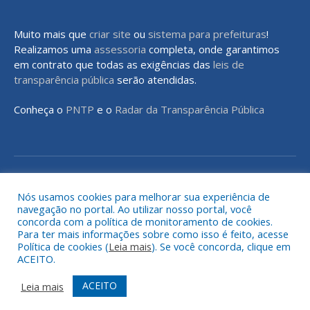
Muito mais que
criar site
ou
sistema para prefeituras
!
Realizamos uma
assessoria
completa, onde garantimos
em contrato que todas as exigências das
leis de
transparência pública
serão atendidas.
Conheça o
PNTP
e o
Radar da Transparência Pública
Todos os direitos reservados a Prefeitura Municipal de Rondon do
Pará
Nós usamos cookies para melhorar sua experiência de
navegação no portal. Ao utilizar nosso portal, você
concorda com a política de monitoramento de cookies.
Mapa do Site
Acessar Área Administrativa
Para ter mais informações sobre como isso é feito, acesse
Acessar o Webmail
Política de cookies (
Leia mais
). Se você concorda, clique em
ACEITO.
ACEITO
Leia mais