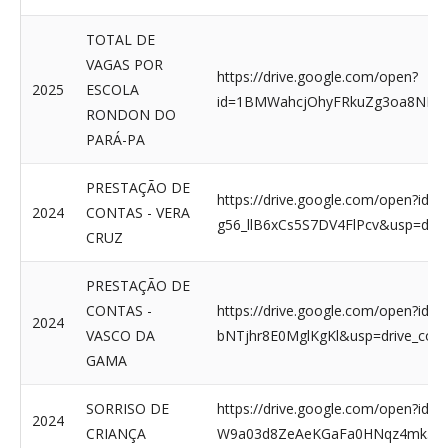
TOTAL DE
VAGAS POR
https://drive.google.com/open?
2025
ESCOLA
id=1BMWahcjOhyFRkuZg3oa8NHLb
RONDON DO
PARÁ-PA
PRESTAÇÃO DE
https://drive.google.com/open?id
2024
CONTAS - VERA
g56_llB6xCs5S7DV4FlPcv&usp=driv
CRUZ
PRESTAÇÃO DE
CONTAS -
https://drive.google.com/open?id
2024
VASCO DA
bNTjhr8E0MglKgKl&usp=drive_cop
GAMA
SORRISO DE
https://drive.google.com/open?id=1
2024
CRIANÇA
W9a03d8ZeAeKGaFa0HNqz4mk3c4U