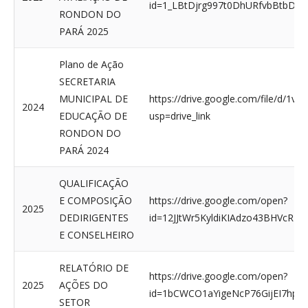
id=1_LBtDjrg997t0DhURfvbBtbD4K
RONDON DO
PARÁ 2025
Plano de Ação
SECRETARIA
MUNICIPAL DE
https://drive.google.com/file/d
2024
EDUCAÇÃO DE
usp=drive_link
RONDON DO
PARÁ 2024
QUALIFICAÇÃO
E COMPOSIÇÃO
https://drive.google.com/open?
2025
DEDIRIGENTES
id=12JJtWr5KyldiKIAdzo43BHVcRBy
E CONSELHEIRO
RELATÓRIO DE
https://drive.google.com/open?
2025
AÇÕES DO
id=1bCWCO1aYigeNcP76GijEI7hpK
SETOR