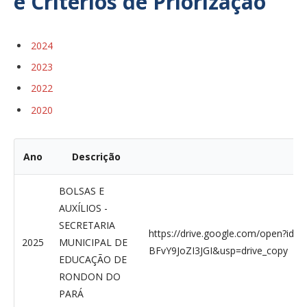
e Critérios de Priorização
2024
2023
2022
2020
Ano
Descrição
D
BOLSAS E
AUXÍLIOS -
SECRETARIA
https://drive.google.com/open?id
2025
MUNICIPAL DE
BFvY9JoZI3JGI&usp=drive_copy
EDUCAÇÃO DE
RONDON DO
PARÁ