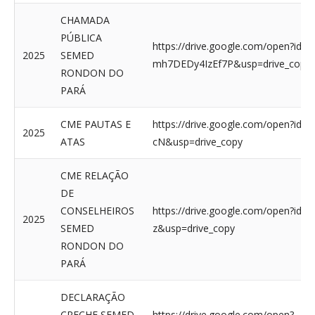
CHAMADA
PÚBLICA
https://drive.google.com/open?i
2025
SEMED
mh7DEDy4IzEf7P&usp=drive_copy
RONDON DO
PARÁ
CME PAUTAS E
https://drive.google.com/open?i
2025
ATAS
cN&usp=drive_copy
CME RELAÇÃO
DE
CONSELHEIROS
https://drive.google.com/open?
2025
SEMED
z&usp=drive_copy
RONDON DO
PARÁ
DECLARAÇÃO
CRECHE SEMED
https://drive.google.com/open?