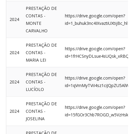
PRESTAÇÃO DE
CONTAS -
https://drive.google.com/open?
2024
MONTE
id=1_buhuk3nc4IXvaztiUXtijBc_hlE
CARVALHO
PRESTAÇÃO DE
https://drive.google.com/open?
2024
CONTAS -
id=1frHCSnyDLsue4sUQsk_xRBQn4
MARIA LEI
PRESTAÇÃO DE
https://drive.google.com/open?
2024
CONTAS -
id=1qVrnMyTViI4sz1ciJQpZU5AlWZ
LUCÍOLO
PRESTAÇÃO DE
https://drive.google.com/open?
2024
CONTAS -
id=15fGOr3Chb7ROGD_w5VzHskroQ
JOSELINA
PRESTAÇÃO DE