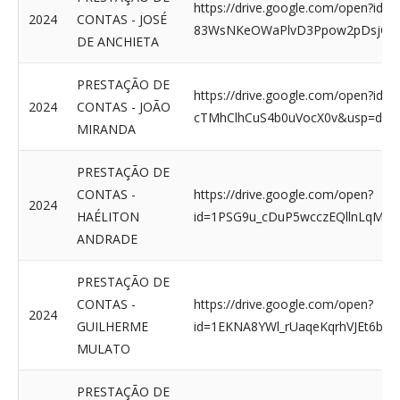
https://drive.google.com/open?id=1
2024
CONTAS - JOSÉ
83WsNKeOWaPlvD3Ppow2pDsjGM
DE ANCHIETA
PRESTAÇÃO DE
https://drive.google.com/open?id=
2024
CONTAS - JOÃO
cTMhClhCuS4b0uVocX0v&usp=driv
MIRANDA
PRESTAÇÃO DE
CONTAS -
https://drive.google.com/open?
2024
HAÉLITON
id=1PSG9u_cDuP5wcczEQllnLqMCVr
ANDRADE
PRESTAÇÃO DE
CONTAS -
https://drive.google.com/open?
2024
GUILHERME
id=1EKNA8YWl_rUaqeKqrhVJEt6bN
MULATO
PRESTAÇÃO DE