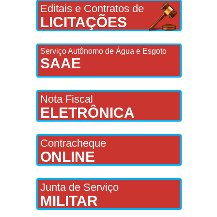
Editais e Contratos de
LICITAÇÕES
Serviço Autônomo de Água e Esgoto
SAAE
Nota Fiscal
ELETRÔNICA
Contracheque
ONLINE
Junta de Serviço
MILITAR