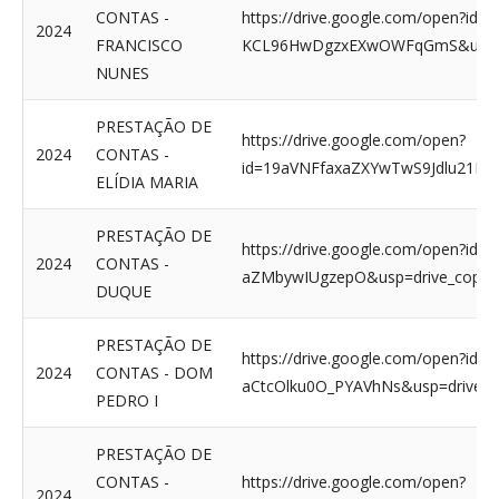
CONTAS -
https://drive.google.com/open?i
2024
FRANCISCO
KCL96HwDgzxEXwOWFqGmS&usp=d
NUNES
PRESTAÇÃO DE
https://drive.google.com/open?
2024
CONTAS -
id=19aVNFfaxaZXYwTwS9Jdlu21HYk
ELÍDIA MARIA
PRESTAÇÃO DE
https://drive.google.com/open?id=
2024
CONTAS -
aZMbywIUgzepO&usp=drive_copy
DUQUE
PRESTAÇÃO DE
https://drive.google.com/open?id=
2024
CONTAS - DOM
aCtcOlku0O_PYAVhNs&usp=drive_c
PEDRO I
PRESTAÇÃO DE
CONTAS -
https://drive.google.com/open?
2024