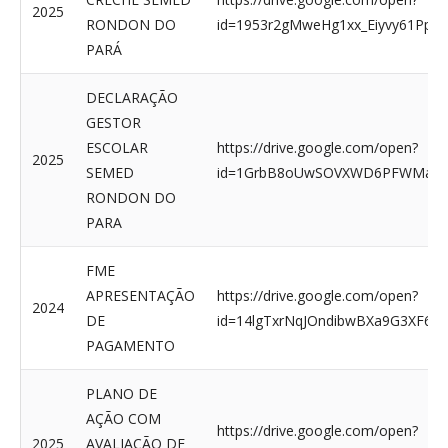
2025
RONDON DO
id=1953r2gMweHg1xx_Eiyvy61Pplh
PARÁ
DECLARAÇÃO
GESTOR
ESCOLAR
https://drive.google.com/open?
2025
SEMED
id=1GrbB8oUwSOVXWD6PFWMaEsH
RONDON DO
PARA
FME
APRESENTAÇÃO
https://drive.google.com/open?
2024
DE
id=14lgTxrNqJOndibwBXa9G3XF6iX
PAGAMENTO
PLANO DE
AÇÃO COM
https://drive.google.com/open?
2025
AVALIAÇÃO DE