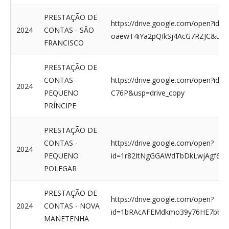
PRESTAÇÃO DE
https://drive.google.com/open?id=
2024
CONTAS - SÃO
oaewT4iYa2pQIkSj4AcG7RZJC&usp=
FRANCISCO
PRESTAÇÃO DE
CONTAS -
https://drive.google.com/open?id
2024
PEQUENO
C76P&usp=drive_copy
PRÍNCIPE
PRESTAÇÃO DE
CONTAS -
https://drive.google.com/open?
2024
PEQUENO
id=1r82ItNgGGAWdTbDkLwjAgf6YO
POLEGAR
PRESTAÇÃO DE
https://drive.google.com/open?
2024
CONTAS - NOVA
id=1bRAcAFEMdkmo39y76HE7bbzq
MANETENHA