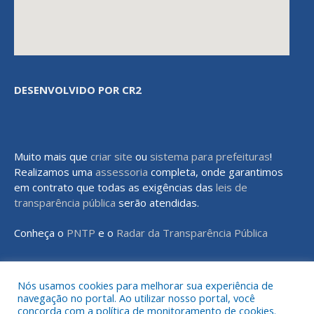
DESENVOLVIDO POR CR2
Muito mais que
criar site
ou
sistema para prefeituras
!
Realizamos uma
assessoria
completa, onde garantimos
em contrato que todas as exigências das
leis de
transparência pública
serão atendidas.
Conheça o
PNTP
e o
Radar da Transparência Pública
Nós usamos cookies para melhorar sua experiência de
navegação no portal. Ao utilizar nosso portal, você
Todos os direitos reservados a Prefeitura Municipal de Rondon do
concorda com a política de monitoramento de cookies.
Pará