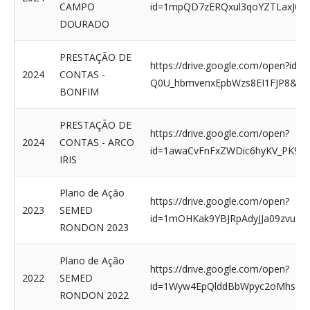
CAMPO
id=1mpQD7zERQxul3qoYZTLaxJ0i0Y
DOURADO
PRESTAÇÃO DE
https://drive.google.com/open?id=
2024
CONTAS -
Q0U_hbmvenxEpbWzs8EI1FJP8&usp
BONFIM
PRESTAÇÃO DE
https://drive.google.com/open?
2024
CONTAS - ARCO
id=1awaCvFnFxZWDic6hyKV_PK9Ah
IRIS
Plano de Ação
https://drive.google.com/open?
2023
SEMED
id=1mOHKak9YBJRpAdyJJa09zvuDJ2
RONDON 2023
Plano de Ação
https://drive.google.com/open?
2022
SEMED
id=1Wyw4EpQlddBbWpyc2oMhsOcO
RONDON 2022