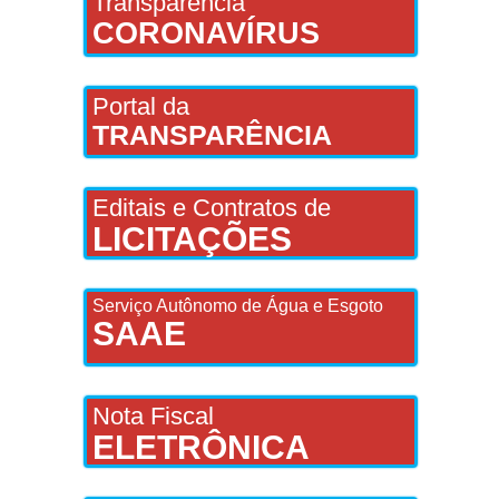
Transparência
CORONAVÍRUS
Portal da
TRANSPARÊNCIA
Editais e Contratos de
LICITAÇÕES
Serviço Autônomo de Água e Esgoto
SAAE
Nota Fiscal
ELETRÔNICA